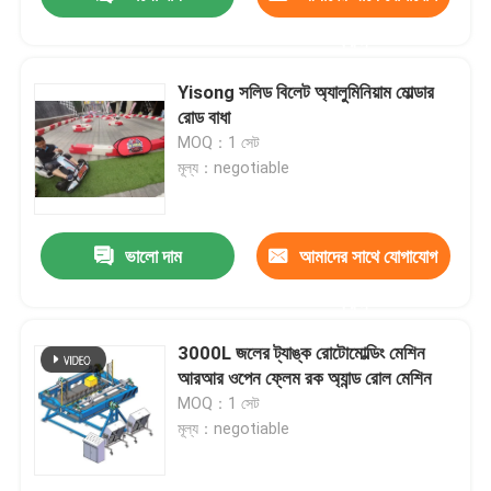
করুন
Yisong সলিড বিলেট অ্যালুমিনিয়াম মোল্ডার
রোড বাধা
MOQ：1 সেট
মূল্য：negotiable
ভালো দাম
আমাদের সাথে যোগাযোগ
করুন
বাড়ি
3000L জলের ট্যাঙ্ক রোটোমোল্ডিং মেশিন
আরআর ওপেন ফ্লেম রক অ্যান্ড রোল মেশিন
MOQ：1 সেট
পণ্য
মূল্য：negotiable
ভিডিও