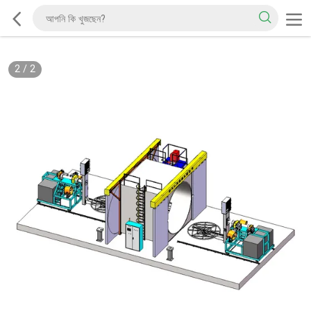
2
/
2