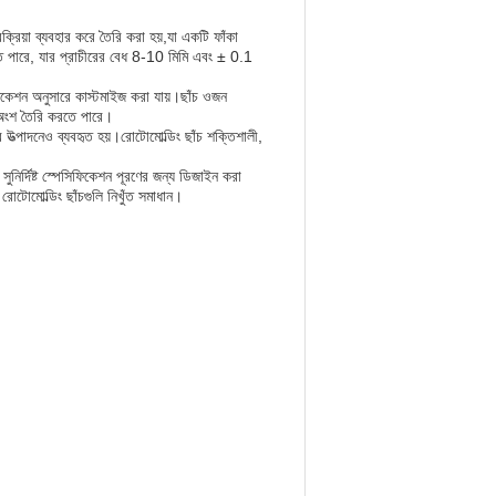
ক্রিয়া ব্যবহার করে তৈরি করা হয়,যা একটি ফাঁকা
তে পারে, যার প্রাচীরের বেধ 8-10 মিমি এবং ± 0.1
িকেশন অনুসারে কাস্টমাইজ করা যায়।ছাঁচ ওজন
 সহ অংশ তৈরি করতে পারে।
উত্পাদনেও ব্যবহৃত হয়।রোটোমোল্ডিং ছাঁচ শক্তিশালী,
ুনির্দিষ্ট স্পেসিফিকেশন পূরণের জন্য ডিজাইন করা
রোটোমোল্ডিং ছাঁচগুলি নিখুঁত সমাধান।