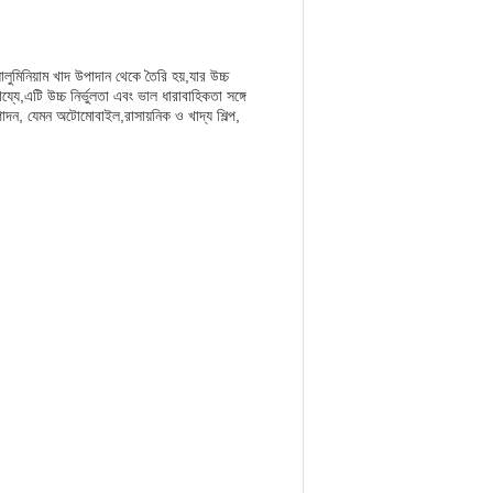
যালুমিনিয়াম খাদ উপাদান থেকে তৈরি হয়,যার উচ্চ
্যে,এটি উচ্চ নির্ভুলতা এবং ভাল ধারাবাহিকতা সঙ্গে
উত্পাদন, যেমন অটোমোবাইল,রাসায়নিক ও খাদ্য শিল্প,