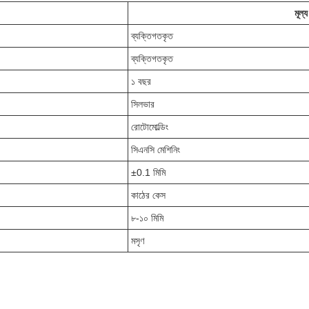
মূল্য
ব্যক্তিগতকৃত
ব্যক্তিগতকৃত
১ বছর
সিলভার
রোটোমোল্ডিং
সিএনসি মেশিনিং
±0.1 মিমি
কাঠের কেস
৮-১০ মিমি
মসৃণ