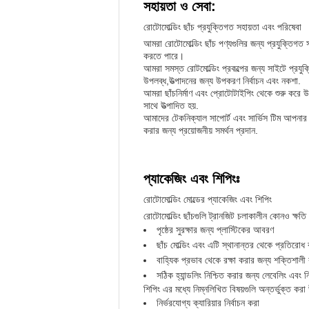
সহায়তা ও সেবা:
রোটোমোল্ডিং ছাঁচ প্রযুক্তিগত সহায়তা এবং পরিষেবা
আমরা রোটোমোল্ডিং ছাঁচ পণ্যগুলির জন্য প্রযুক্তিগত
করতে পারে।
আমরা সমস্ত রোটমোল্ডিং প্রকল্পের জন্য সাইটে প্রযু
উপলব্ধ,উত্পাদনের জন্য উপকরণ নির্বাচন এবং নকশা.
আমরা ছাঁচনির্মাণ এবং প্রোটোটাইপিং থেকে শুরু করে উৎপ
সাথে উত্পাদিত হয়.
আমাদের টেকনিক্যাল সাপোর্ট এবং সার্ভিস টিম আপনা
করার জন্য প্রয়োজনীয় সমর্থন প্রদান.
প্যাকেজিং এবং শিপিংঃ
রোটোমোল্ডিং মোল্ডের প্যাকেজিং এবং শিপিং
রোটোমোল্ডিং ছাঁচগুলি ট্রানজিট চলাকালীন কোনও ক্ষতি
পৃষ্ঠের সুরক্ষার জন্য প্লাস্টিকের আবরণ
ছাঁচ মোল্ডিং এবং এটি স্থানান্তর থেকে প্রতিরোধ
বাহ্যিক প্রভাব থেকে রক্ষা করার জন্য শক্তিশালী কা
সঠিক হ্যান্ডলিং নিশ্চিত করার জন্য লেবেলিং এবং নি
শিপিং এর মধ্যে নিম্নলিখিত বিষয়গুলি অন্তর্ভুক্ত করা
নির্ভরযোগ্য ক্যারিয়ার নির্বাচন করা