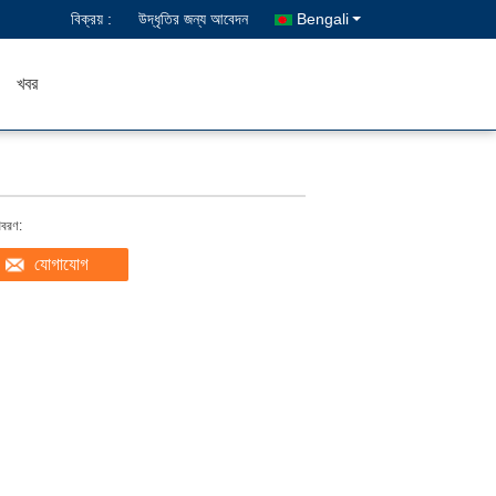
বিক্রয় :
উদ্ধৃতির জন্য আবেদন
Bengali
খবর
িবরণ:
যোগাযোগ