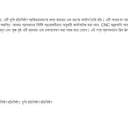
িচিত, এটি ঘূর্ণন ছাঁচনির্মাণ প্রক্রিয়াকরণের জন্য ব্যবহৃত এক ধরণের কাস্টম তৈরি ছাঁচ। এটি সাধারণত অ্
মাপ্তি. আকার গ্রাহকদের নির্দিষ্ট প্রয়োজনীয়তা অনুযায়ী কাস্টমাইজ করা যাবে. CNC যন্ত্রপাতি সাহায
এর মসৃণ এবং সূক্ষ্ম পৃষ্ঠ এটি ব্যবহার এবং রক্ষণাবেক্ষণ করা সহজ করে তোলে। এই পণ্য ব্যাপকভাবে শিল্প 
নির্মাণ ছাঁচনির্মাণ, ঘূর্ণন ছাঁচনির্মাণ ছাঁচনির্মাণ