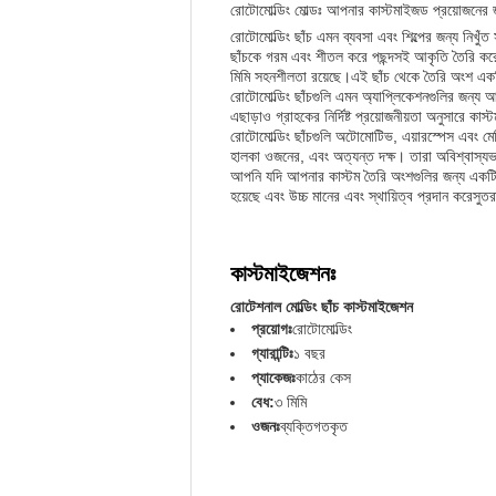
রোটোমোল্ডিং মোল্ডঃ আপনার কাস্টমাইজড প্রয়োজনের জ
রোটোমোল্ডিং ছাঁচ এমন ব্যবসা এবং শিল্পের জন্য নিখুঁত
ছাঁচকে গরম এবং শীতল করে পছন্দসই আকৃতি তৈরি করের
মিমি সহনশীলতা রয়েছে।এই ছাঁচ থেকে তৈরি অংশ একটি 
রোটোমোল্ডিং ছাঁচগুলি এমন অ্যাপ্লিকেশনগুলির জন্য
এছাড়াও গ্রাহকের নির্দিষ্ট প্রয়োজনীয়তা অনুসারে কাস
রোটোমোল্ডিং ছাঁচগুলি অটোমোটিভ, এয়ারস্পেস এবং মেড
হালকা ওজনের, এবং অত্যন্ত দক্ষ। তারা অবিশ্বাস্যভাবে
আপনি যদি আপনার কাস্টম তৈরি অংশগুলির জন্য একটি নির্
হয়েছে এবং উচ্চ মানের এবং স্থায়িত্ব প্রদান করেসুত
কাস্টমাইজেশনঃ
রোটেশনাল মোল্ডিং ছাঁচ কাস্টমাইজেশন
প্রয়োগঃ
রোটোমোল্ডিং
গ্যারান্টিঃ
১ বছর
প্যাকেজঃ
কাঠের কেস
বেধ:
৩ মিমি
ওজনঃ
ব্যক্তিগতকৃত