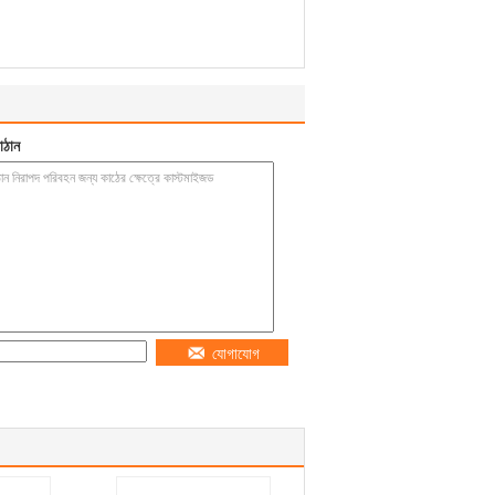
াঠান
যোগাযোগ