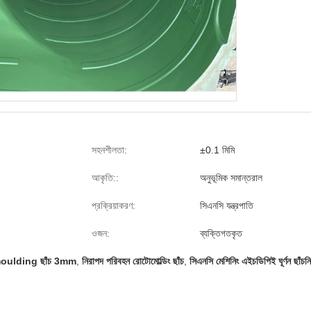
সহনশীলতা:
±0.1 মিমি
আকৃতি::
অনুভূমিক সমান্তরাল
প্রক্রিয়াকরণ:
সিএনসি যন্ত্রপাতি
ওজন:
ব্যক্তিগতকৃত
moulding ছাঁচ 3mm
,
নিরাপদ পরিবহন রোটোমোল্ডিং ছাঁচ
,
সিএনসি মেশিনিং এইচডিপিই ঘূর্ণন ছাঁচনির