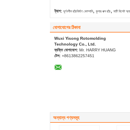
,
,
ট্যাগ:
ঘূর্ণনশীল ছাঁচনির্মাণ কোম্পানি
কুলার বক্স ছাঁচ
মাটি বিলেট অ্যা
যোগাযোগের ঠিকানা
Wuxi Yisong Rotomolding
Technology Co., Ltd.
ব্যক্তি যোগাযোগ:
Mr. HARRY HUANG
টেল:
+8613862257451
অন্যান্য পণ্যসমূহ