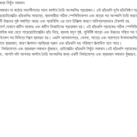
ন্য নিখুঁত সমাধান
 সমাধান যা কঠোর সহনশীলতার সাথে কাস্টম তৈরি অংশগুলির প্রয়োজন। এই ছাঁচগুলি ঘূর্ণন ছাঁচনির্মাণ প্র
োটোমোল্ডিং ছাঁচগুলির সাহায্যে, ব্যবসায়ীরা সঠিক স্পেসিফিকেশন এবং মাত্রা সহ অংশগুলি তৈরি কর
উচ্চতর পৃষ্ঠ সমাপ্তি আছে এবং অ্যানিলিং এর তাপ চিকিত্সা কারণে অবিশ্বাস্যভাবে টেকসই হয়.
 আদর্শ যেখানে জটিল আকার এবং জটিল ডিজাইনের প্রয়োজন হয়। এই ছাঁচগুলি গ্রাহকের সঠিক স্পেসিফ
্টমাইজ করা যেতে পারেরোটোমোল্ডিং ছাঁচ দিয়ে, ব্যবসা মসৃণ পৃষ্ঠ, সুনির্দিষ্ট মাত্রা এবং উচ্চতর শক্তি
িকেল সহ বিভিন্ন শিল্পে ব্যবহৃত হয়। এগুলি আসবাবপত্র, খেলনা, পাত্রে এবং স্থাপত্য উপাদানগুলির 
 ব্যয়বহুল, কারণ উত্পাদন প্রক্রিয়া দ্রুত এবং ছাঁচগুলি বড় পরিমাণে উত্পাদিত হতে পারে।
ভরযোগ্য এবং ব্যয়বহুল সমাধান খুঁজছেন, রোটমোল্ডিং ছাঁচগুলি নিখুঁত সমাধান।এই ছাঁচগুলি গ্রাহকের স
রাং, আপনি যদি আপনার কাস্টম তৈরি অংশগুলির জন্য একটি নির্ভরযোগ্য এবং ব্যয়বহুল সমাধান খুঁজছেন, 