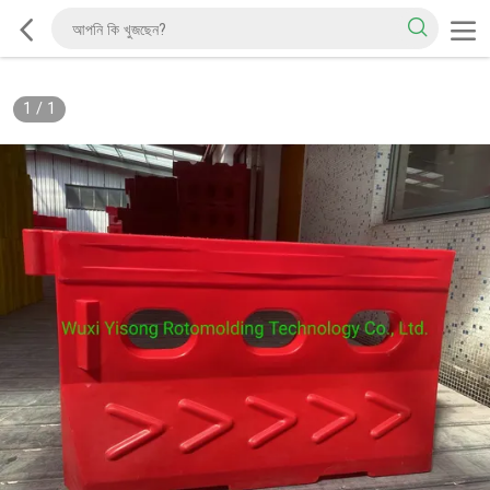
1
/
1