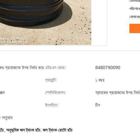
ডেলিভারি
পরিশোধের
যোগানের 
ের প্রয়োজনের উপর নির্ভর করে
এইচএস কোড:
8480790090
গ্যারান্টি:
১ বছর
াক্স
স্পেসিফিকেশন:
গ্রাহকের প্রয়োজনের উপর নির্
উৎপত্তি:
চীন
ড অনুরোধ
াঁচ
,
অনুভূমিক জল ট্যাংক ছাঁচ
,
জল ট্যাংক রোটো ছাঁচ