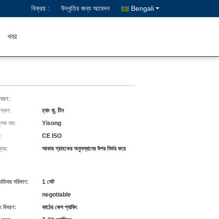
বিক্রয় :
উদ্ধৃতির জন্য আবেদন
Bengali
খবর
িবরণ:
 স্থল:
চ্যাং ঝু, চীন
ুলক নাম:
Yisong
:
CE ISO
বার:
আকার গ্রাহকের অনুসন্ধানের উপর নির্ভর করে
চাহিদার পরিমাণ:
1 সেট
negotiable
ং বিবরণ:
কাঠের কেস প্যাকিং