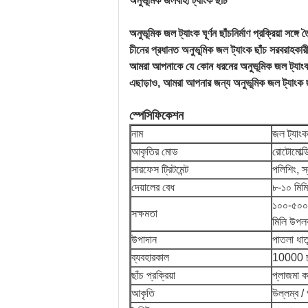
অনুভূমিক জলবাহী ট্যাংক ছাঁচ
অনুভূমিক জল ট্যাংক ঘূর্ণন ছাঁচনির্মাণ প্রক্রিয়া সঙ্গে
চীনের প্রধানত অনুভূমিক জল ট্যাংক ছাঁচ সরবরাহকার
আমরা আপনাকে যে কোন ধরনের অনুভূমিক জল ট্যাংক 
এছাড়াও, আমরা আপনার জন্য অনুভূমিক জল ট্যাংক 
স্পেসিফিকেশন
নাম
জল ট্যাংক
আকৃতির মোড
রোটোমোল্ডি
সারফেস ট্রিটমেন্ট
পলিশিং, স্
দেয়ালের বেধ
৮-১০ মিমি
১০০-৫০০০
সক্ষমতা
মিলি উপলব
উপাদান
পাতলা ধাত
ব্যবহারকাল
10000 চ
ছাঁচ প্রক্রিয়া
প্লাজমা কাট
আকৃতি
উল্লম্ব /