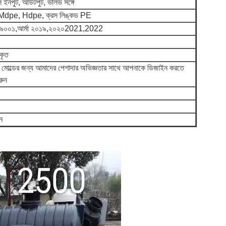
 ইনপুট, আউটপুট, ভালভ সঙ্গে
Mdpe, Hdpe, ক্রস লিঙ্কড PE
০০১,আর্মা ২০১৯,২০২০2021,2022
কৃত
 মোল্ডের জন্য আমাদের পেশাদার অভিজ্ঞতার সাথে আপনাকে ডিজাইন করতে
রুন
ন