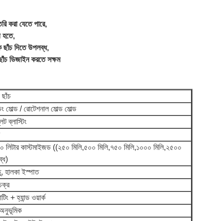
 তৈরি করা যেতে পারে,
ী হতে,
ছাঁচ দিতে উপলব্ধ,
ছাঁচ ডিজাইন করতে সক্ষম
 ছাঁচ
ং মোল্ড / রোটেশনাল মোল্ড মোল্ড
লট ব্লাস্টিং
 লিটার কাস্টমাইজড ((২৫০ মিলি,৫০০ মিলি,৭৫০ মিলি,১০০০ মিলি,২৫০০
্ধ)
ু, হালকা ইস্পাত
ক্র
িং + হ্যান্ড ওয়ার্ক
 অনুভূমিক