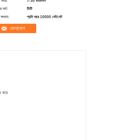
 সময়:
7-30 কার্যদিবস
 শর্ত:
টি/টি
ক্ষমতা:
প্রতি বছর 10000 সেট/সেট
যোগাযোগ
ভর করে