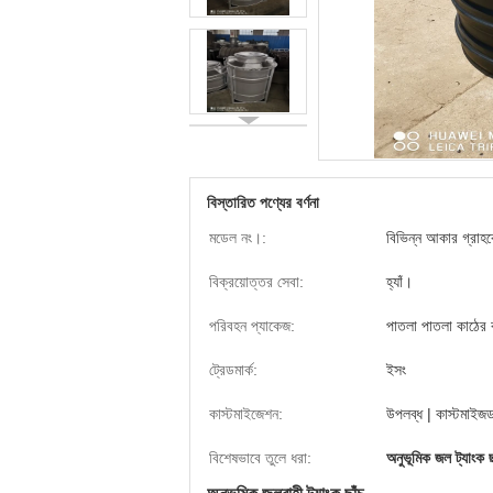
বিস্তারিত পণ্যের বর্ণনা
মডেল নং।:
বিভিন্ন আকার গ্রাহক
বিক্রয়োত্তর সেবা:
হ্যাঁ।
পরিবহন প্যাকেজ:
পাতলা পাতলা কাঠের ব
ট্রেডমার্ক:
ইসং
কাস্টমাইজেশন:
উপলব্ধ | কাস্টমাইজ
বিশেষভাবে তুলে ধরা:
অনুভূমিক জল ট্যাংক ছ