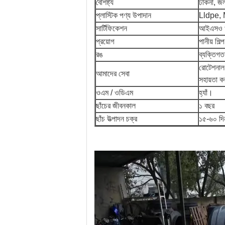
বৈশিষ্ট্য
ঢাকনা, জল
প্লাস্টিক পণ্য উপাদান
Lldpe, 
সার্টিফিকেশন
আইএসও ৯
প্রয়োগ
পানীয় শিল্প
রঙ
ব্যক্তিগত
রোটেশনাল
আমাদের সেবা
সহায়তা ক
ওএম / ওডিএম
হ্যাঁ।
ছাঁচের জীবনকাল
১ বছর
ছাঁচ উত্পাদন চক্র
১৫-৬০ দি