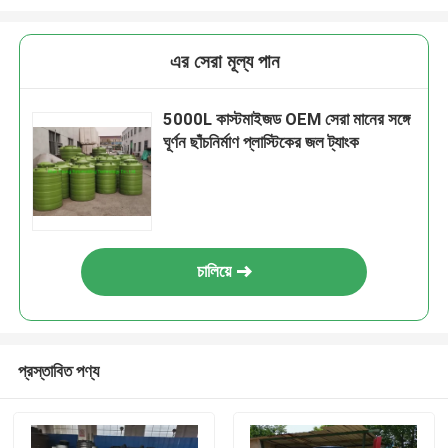
এর সেরা মূল্য পান
5000L কাস্টমাইজড OEM সেরা মানের সঙ্গে
ঘূর্ণন ছাঁচনির্মাণ প্লাস্টিকের জল ট্যাংক
চালিয়ে
প্রস্তাবিত পণ্য