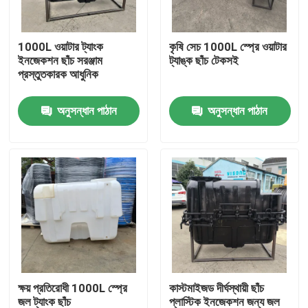
আমাদের সম্পর্কে
1000L ওয়াটার ট্যাংক
কৃষি সেচ 1000L স্প্রে ওয়াটার
ইনজেকশন ছাঁচ সরঞ্জাম
ট্যাঙ্ক ছাঁচ টেকসই
প্রস্তুতকারক আধুনিক
কারখানা ভ্রমণ
অনুসন্ধান পাঠান
অনুসন্ধান পাঠান
মান নিয়ন্ত্রণ
যোগাযোগ করুন
খবর
উদ্ধৃতির জন্য আবেদন
ক্ষয় প্রতিরোধী 1000L স্প্রে
কাস্টমাইজড দীর্ঘস্থায়ী ছাঁচ
রোটোমোল্ডিং ছাঁচ
জল ট্যাংক ছাঁচ
প্লাস্টিক ইনজেকশন জন্য জল