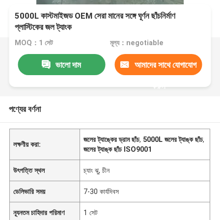
5000L কাস্টমাইজড OEM সেরা মানের সঙ্গে ঘূর্ণন ছাঁচনির্মাণ
প্লাস্টিকের জল ট্যাংক
MOQ：1 সেট
মূল্য：negotiable
ভালো দাম
আমাদের সাথে যোগাযোগ
করুন
পণ্যের বর্ণনা
জলের ট্যাঙ্কের ড্রাম ছাঁচ
,
5000L জলের ট্যাঙ্ক ছাঁচ
,
লক্ষণীয় করা:
জলের ট্যাঙ্ক ছাঁচ ISO9001
উৎপত্তি স্থল
চ্যাং ঝু, চীন
ডেলিভারি সময়
7-30 কার্যদিবস
ন্যূনতম চাহিদার পরিমাণ
1 সেট