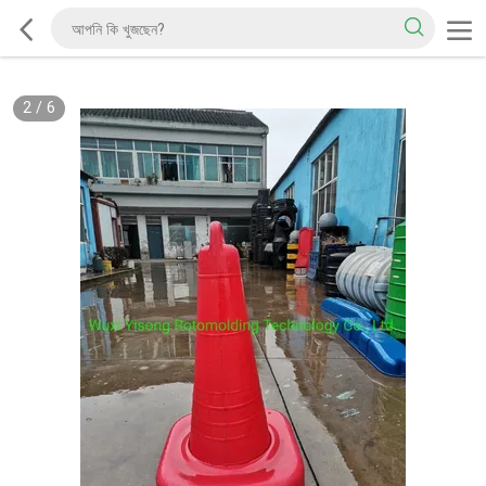
2
/
6