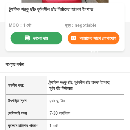
ট্র্যাফিক শঙ্কু ছাঁচ ঘূর্ণনশীল ছাঁচ নির্মাতারা হালকা ইস্পাত
MOQ：1 সেট
মূল্য：negotiable
ভালো দাম
আমাদের সাথে যোগাযোগ
করুন
পণ্যের বর্ণনা
ট্র্যাফিক শঙ্কু ছাঁচ
,
ঘূর্ণনশীল ছাঁচ হালকা ইস্পাত
,
লক্ষণীয় করা:
ঘূর্ণন ছাঁচ নির্মাতারা
উৎপত্তি স্থল
চ্যাং ঝু, চীন
ডেলিভারি সময়
7-30 কার্যদিবস
ন্যূনতম চাহিদার পরিমাণ
1 সেট