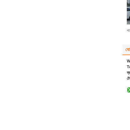
প
যো
W
T
ব্
ট