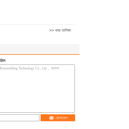
>> খবর তালিকা
াঠান
যোগাযোগ