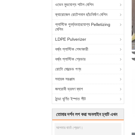
ওভেন মুভযোগ্য শাটল মেশিন
ক্যারোজেল রোটেশনাল ছাঁচনির্মাণ মেশিন
প্লাস্টিক পুনর্ব্যবহারযোগ্য Pelletizing
মেশিন
LDPE Pulverizer
বর্জ্য প্লাস্টিক পেষণকারী
আজ
বর্জ্য প্লাস্টিক শ্রেডার
আম
রোটো মোল্ডেড পণ্য
সহায়ক সরঞ্জাম
জলরোধী ভ্রমণ ব্যাগ
ঠান্ডা ঘূর্ণিত ইস্পাত শীট
তোমার দর্শন লগ করা অনলাইন চ্যাট এখন